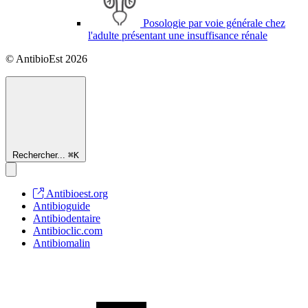
Posologie par voie générale chez
l'adulte présentant une insuffisance rénale
© AntibioEst 2026
Rechercher...
⌘
K
Antibioest.org
Antibioguide
Antibiodentaire
Antibioclic.com
Antibiomalin